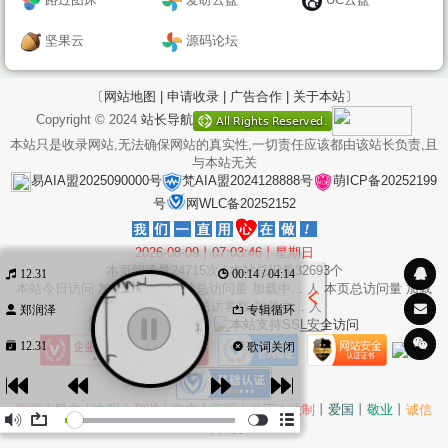
坚果云
源码论坛
〔网站地图 |
申请收录 |
广告合作 |
关于本站〕
Copyright © 2024
站长导航
本站只是收录网站,无法确保网站的真实性,一切责任应该都由该站长负责,且
与本站无关
易AIA盟2025090000号
梵AIA盟2024128888号
萌ICP备20252199
号
网WLC备20252152
2026-08-09丨07:03:46丨星期日
本页阅读量
24715
次 | 本站总IP量
32693
个
12.31
00:14 / 04:14
本站今日访问
加载中...
次 本站总访问量
加载中...
人 本页总访问量
加载
中...
次 本站总访客数
加载中...
人
郑润泽
专辑循环
12.31
歌词关闭
作词 : 郑润泽
富强
丨
民主
丨
文明
丨
和谐
丨
自由
丨
平等
丨
公正
丨
法制
丨
爱国
丨
敬业
丨
诚信
作曲 : 郑润泽
丨
友善
编曲 : 李俊聪