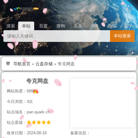
搜索
本站
百度
搜狗
头条
360
必应
知乎
本站搜索
导航首页
»
云盘存储
»
夸克网盘
夸克网盘
网站热度：689
今日浏览：4次
站点域名：pan.quark.cn
站点星级：
收录日期：2024-08-18
备案信息：