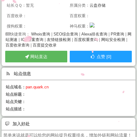
站长ＱＱ：暂无
所属分类：
云盘存储
百度收录：
百度权重：
搜狗权重：
神马权重：
Whois查询
|
SEO综合查询
|
Alexa排名查询
|
PR查询
|
网
快捷查询：
站测速
|
ICP备案查询
|
友情链接检测
|
百度权重查询
|
网站安全检测
|
百度收录查询
|
百度提交收录
网站直达
点赞 [0]
站点信息
站点域名：
pan.quark.cn
站点标题：
站点关键：
站点描述：
加入好处
简单来说就是可以给您的网站提升权重排名，增加外链和网站流量！