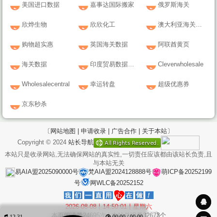
美国进口数据
嘉事达国际搬家
俄罗斯海关
欣烨生物
欣欣化工
澳大利亚海关数据
购物超实惠
英国海关数据
阿联酋黄页
海关数据
印度贸易数据门户
Cleverwholesale
Wholesalecentral
幸运转盘
超级优惠券
京东秒杀
〔网站地图 |
申请收录 |
广告合作 |
关于本站〕
Copyright © 2024
站长导航
本站只是收录网站,无法确保网站的真实性,一切责任应该都由该站长负责,且
与本站无关
易AIA盟2025090000号
梵AIA盟2024128888号
萌ICP备20252199
号
网WLC备20252152
2026-08-08丨14:50:01丨星期六
本页阅读量
24695
次 | 本站总IP量
32673
个