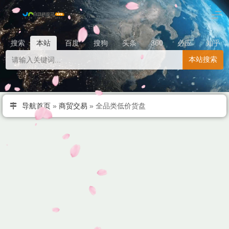
搜索
本站
百度
搜狗
头条
360
必应
知乎
本站搜索
导航首页
»
商贸交易
»
全品类低价货盘