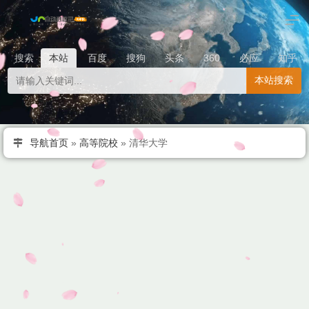
搜索
本站
百度
搜狗
头条
360
必应
知乎
本站搜索
导航首页
»
高等院校
»
清华大学