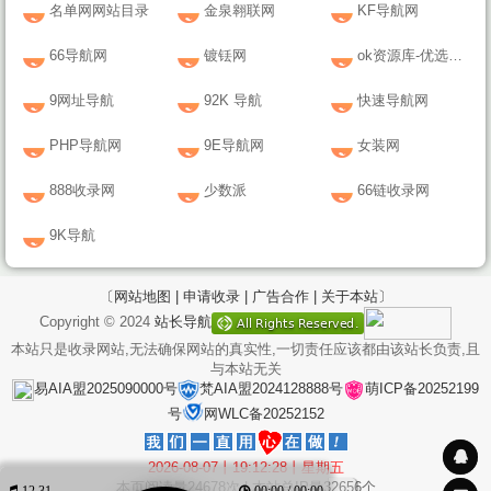
名单网网站目录
金泉翱联网
KF导航网
66导航网
镀铥网
ok资源库-优选源码分享，绿色软件下载，订阅源，资源教程分享平台
9网址导航
92K 导航
快速导航网
PHP导航网
9E导航网
女装网
888收录网
少数派
66链收录网
9K导航
〔网站地图 |
申请收录 |
广告合作 |
关于本站〕
Copyright © 2024
站长导航
本站只是收录网站,无法确保网站的真实性,一切责任应该都由该站长负责,且
与本站无关
易AIA盟2025090000号
梵AIA盟2024128888号
萌ICP备20252199
号
网WLC备20252152
2026-08-07丨19:12:28丨星期五
本页阅读量
24678
次 | 本站总IP量
32656
个