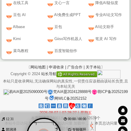
在线工具
文心一言
降低AI疑似度
豆包 AI
AI免费生成PPT
专业AI论文写作
AIbase
豆包
AI论文助手
Kimi
Giiso写作机器人
笔灵 AI 写作
菜鸟教程
百度智能创作
〔网站地图 |
申请收录 |
广告合作 |
关于本站〕
Copyright © 2024
站长导航
本站只是收录网站,无法确保网站的真实性,一切责任应该都由该站长负责,且
与本站无关
易AIA盟2025090000号
梵AIA盟2024128888号
萌ICP备20252199
号
网WLC备20252152
2026-08-07丨07:28:27丨星期五
本页阅读量
24661
次 | 本站总IP量
32639
个
12.31
00:00 / 00:00
本站今日访问
加载中...
次 本站总访问量
加载中...
人 本页总访问量
加载
中...
次 本站总访客数
加载中...
人
郑润泽
专辑循环