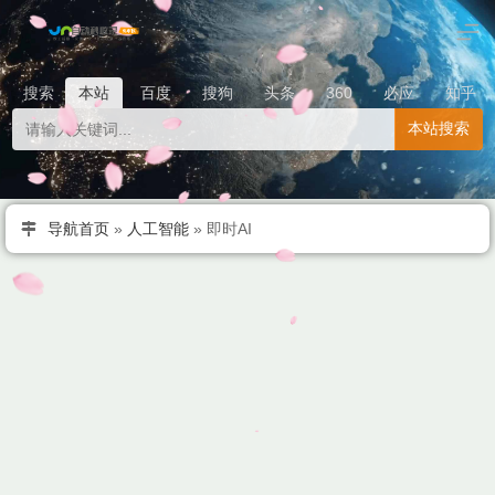
搜索
本站
百度
搜狗
头条
360
必应
知乎
本站搜索
导航首页
»
人工智能
»
即时AI