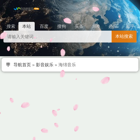
搜索
本站
百度
搜狗
头条
360
必应
知乎
本站搜索
导航首页
»
影音娱乐
»
海绵音乐