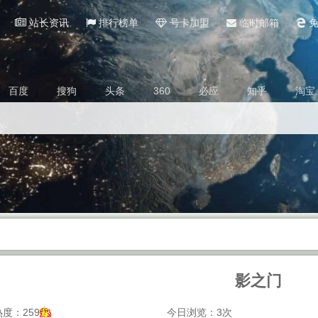
站长资讯
排行榜单
号卡加盟
临时邮箱
免
百度
搜狗
头条
360
必应
知乎
淘宝
影之门
度：259
今日浏览：3次