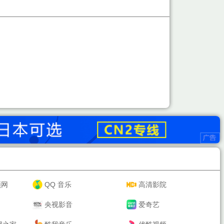
频网
QQ 音乐
高清影院
央视影音
爱奇艺