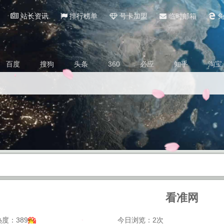
站长资讯
排行榜单
号卡加盟
临时邮箱
免
百度
搜狗
头条
360
必应
知乎
淘宝
看准网
度：389
今日浏览：2次