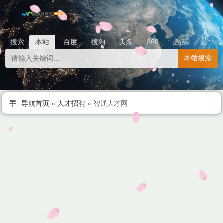
搜索
本站
百度
搜狗
头条
360
必应
知乎
本站搜索
导航首页
»
人才招聘
»
智通人才网