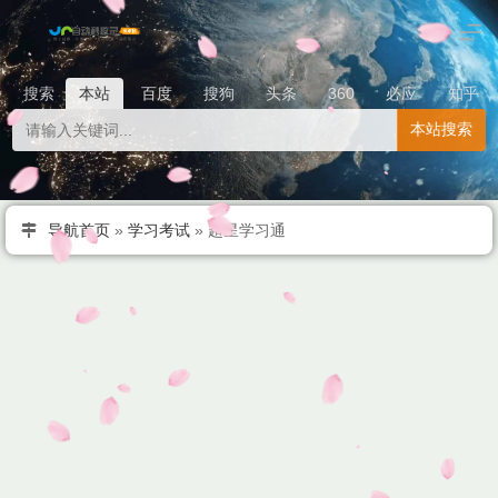
搜索
本站
百度
搜狗
头条
360
必应
知乎
本站搜索
导航首页
»
学习考试
»
超星学习通