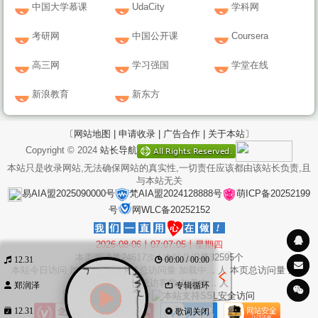
中国大学慕课
UdaCity
学科网
考研网
中国公开课
Coursera
高三网
学习强国
学堂在线
新浪教育
新东方
〔网站地图 |
申请收录 |
广告合作 |
关于本站〕
Copyright © 2024
站长导航
本站只是收录网站,无法确保网站的真实性,一切责任应该都由该站长负责,且
与本站无关
易AIA盟2025090000号
梵AIA盟2024128888号
萌ICP备20252199
号
网WLC备20252152
2026-08-06丨07:07:05丨星期四
本页阅读量
24617
次 | 本站总IP量
32595
个
12.31
00:00 / 00:00
本站今日访问
加载中...
次 本站总访问量
加载中...
人 本页总访问量
加载
中...
次 本站总访客数
加载中...
人
郑润泽
专辑循环
12.31
歌词关闭