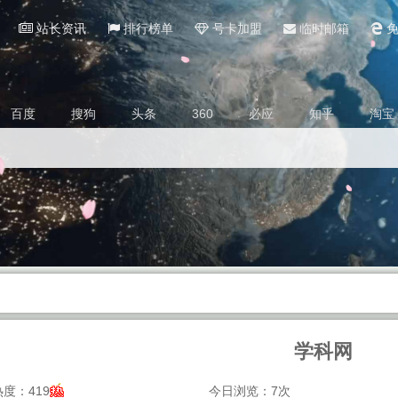
站长资讯
排行榜单
号卡加盟
临时邮箱
免
百度
搜狗
头条
360
必应
知乎
淘宝
学科网
度：419
今日浏览：7次