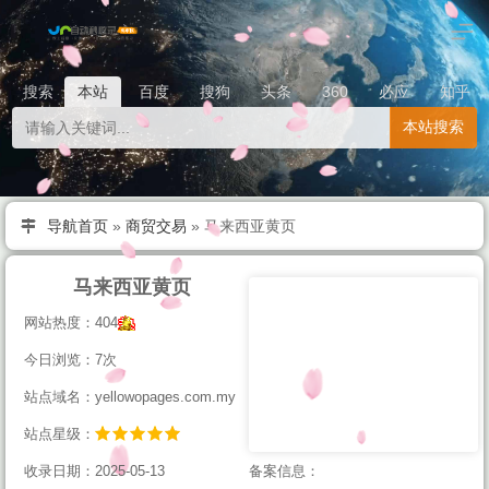
搜索
本站
百度
搜狗
头条
360
必应
知乎
本站搜索
导航首页
»
商贸交易
»
马来西亚黄页
马来西亚黄页
网站热度：404
今日浏览：7次
站点域名：yellowopages.com.my
站点星级：
收录日期：2025-05-13
备案信息：