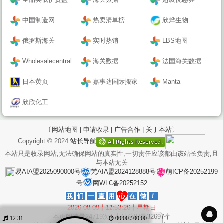
中国制造网
热卖清单榜
欣烨生物
俄罗斯海关
实时热销
LBS地图
Wholesalecentral
海关数据
法国海关数据
日本黄页
嘉事达国际搬家
Manta
欣欣化工
〔网站地图 |
申请收录 |
广告合作 |
关于本站〕
Copyright © 2024
站长导航
本站只是收录网站,无法确保网站的真实性,一切责任应该都由该站长负责,且
与本站无关
易AIA盟2025090000号
梵AIA盟2024128888号
萌ICP备20252199
号
网WLC备20252152
2026-08-09丨12:53:27丨星期日
本页阅读量
24719
次 | 本站总IP量
32697
个
12.31
00:00 / 00:00