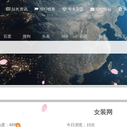
站长资讯
排行榜单
号卡加盟
临时邮箱
免
百度
搜狗
头条
360
必应
知乎
淘宝
女装网
度：489
今日浏览：10次