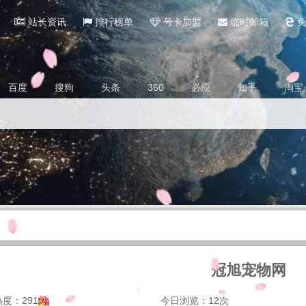
站长资讯
排行榜单
号卡加盟
临时邮箱
免
百度
搜狗
头条
360
必应
知乎
淘宝
冠旭宠物网
度：291
今日浏览：12次