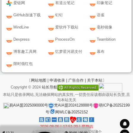
爱链网
有道云笔记
印象笔记
GitHub加速下载
钉钉
语雀
MindLine
爱软件下载站
毫秒镜像
Devpress
ProcessOn
Teambition
博客趣工具网
忆梦星河易支付
幕布
限时领红包
〔网站地图 |
申请收录 |
广告合作 |
关于本站〕
Copyright © 2024
站长导航
本站只是收录网站,无法确保网站的真实性,一切责任应该都由该站长负责,且
与本站无关
易AIA盟2025090000号
梵AIA盟2024128888号
萌ICP备20252199
号
网WLC备20252152
2026-08-06丨17:51:29丨星期四
本页阅读量
24630
次 | 本站总IP量
32608
个