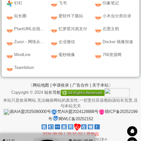
钉钉
飞书
印象笔记
站长圈
爱软件下载站
小木虫分类目录
PlantUML在线编辑器
忆梦星河易支付
石墨文档
Zuozi - 网络从业者长见识就来Zuozi.NET
企业微信
Docker 镜像加速
MindLine
毫秒镜像
706资源网
Teambition
〔网站地图 |
申请收录 |
广告合作 |
关于本站〕
Copyright © 2024
站长导航
本站只是收录网站,无法确保网站的真实性,一切责任应该都由该站长负责,且
与本站无关
易AIA盟2025090000号
梵AIA盟2024128888号
萌ICP备20252199
号
网WLC备20252152
2026-08-06丨20:31:02丨星期四
本页阅读量
24634
次 | 本站总IP量
32612
个