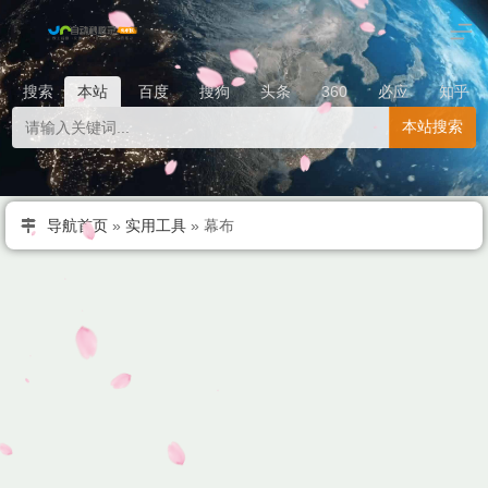
搜索
本站
百度
搜狗
头条
360
必应
知乎
本站搜索
导航首页
»
实用工具
»
幕布