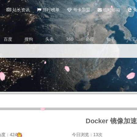
站长资讯
排行榜单
号卡加盟
临时邮箱
免
百度
搜狗
头条
360
必应
知乎
淘宝
Docker 镜像加速
度：424
今日浏览：13次