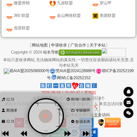
微盟营销
九游联盟
穿山甲
360 联盟
金山网络联盟
美团联盟
迅雷联盟
〔网站地图 |
申请收录 |
广告合作 |
关于本站〕
Copyright © 2024
站长导航
本站只是收录网站,无法确保网站的真实性,一切责任应该都由该站长负责,且
与本站无关
易AIA盟2025090000号
梵AIA盟2024128888号
萌ICP备20252199
号
网WLC备20252152
2026-08-06丨21:50:43丨星期四
本页阅读量
24636
次 | 本站总IP量
32614
个
12.31
00:00 / 00:00
本站今日访问
加载中...
次 本站总访问量
加载中...
人 本页总访问量
加载
中...
次 本站总访客数
加载中...
人
郑润泽
专辑循环
12.31
歌词关闭