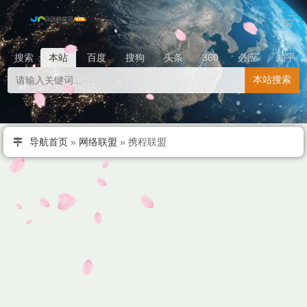
搜索
本站
百度
搜狗
头条
360
必应
知乎
本站搜索
导航首页
»
网络联盟
»
携程联盟