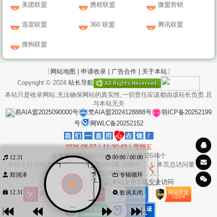
美团联盟
携程联盟
微盟营销
迅雷联盟
360 联盟
腾讯联盟
搜狗联盟
〔网站地图 |
申请收录 |
广告合作 |
关于本站〕
Copyright © 2024
站长导航
本站只是收录网站,无法确保网站的真实性,一切责任应该都由该站长负责,且
与本站无关
易AIA盟2025090000号
梵AIA盟2024128888号
萌ICP备20252199
号
网WLC备20252152
2026-08-07丨11:30:43丨星期五
本页阅读量
24668
次 | 本站总IP量
32646
个
12.31
00:00 / 00:00
本站今日访问
加载中...
次 本站总访问量
加载中...
人 本页总访问量
加载
中...
次 本站总访客数
加载中...
人
郑润泽
专辑循环
12.31
歌词关闭