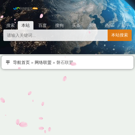
搜索
本站
百度
搜狗
头条
360
必应
知乎
本站搜索
导航首页
»
网络联盟
»
磐石联盟