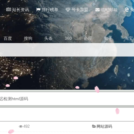
站长资讯
排行榜单
号卡加盟
临时邮箱
免
百度
搜狗
头条
360
必应
知乎
淘宝
检测html源码
492
网站源码