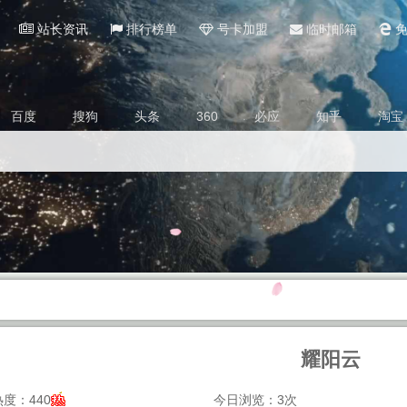
站长资讯
排行榜单
号卡加盟
临时邮箱
免
百度
搜狗
头条
360
必应
知乎
淘宝
耀阳云
度：440
今日浏览：3次