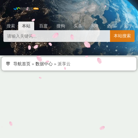
搜索
本站
百度
搜狗
头条
360
必应
知乎
本站搜索
导航首页
»
数据中心
»
派享云