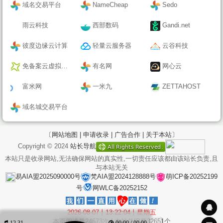
域名交易平台
NameCheap
Sedo
雨云科技
西部数码
Gandi.net
彼度边缘云计算
轻量云服务器
云谷科技
免备案云虚拟主机
有名网
网心云
富米网
一米九
ZETTAHOST
域名城交易平台
〔网站地图 |
申请收录 |
广告合作 |
关于本站〕
Copyright © 2024
站长导航
本站只是收录网站,无法确保网站的真实性,一切责任应该都由该站长负责,且
与本站无关
易AIA盟2025090000号
梵AIA盟2024128888号
萌ICP备20252199
号
网WLC备20252152
2026-08-07丨13:22:04丨星期五
本页阅读量
24673
次 | 本站总IP量
32651
个