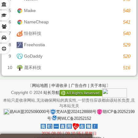
5
Maike
548
6
NameCheap
541
7
恒创科技
540
8
Freehostia
529
9
GoDaddy
520
10
晟禾科技
516
〔网站地图 |
申请收录 |
广告合作 |
关于本站〕
Copyright © 2024
站长导航
本站只是收录网站,无法确保网站的真实性,一切责任应该都由该站长负责,且
与本站无关
易AIA盟2025090000号
梵AIA盟2024128888号
萌ICP备20252199
号
网WLC备20252152
2026-08-09丨09:10:55丨星期日