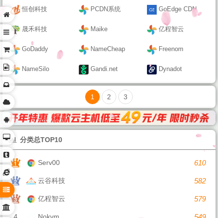
恒创科技
PCDN系统
GoEdge CDN
晟禾科技
Maike
亿程智云
GoDaddy
NameCheap
Freenom
NameSilo
Gandi.net
Dynadot
1
2
3
分类总TOP10
Serv00
610
云谷科技
582
亿程智云
579
4
Nokvm
549