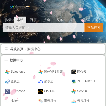
搜索
本站
百度
搜狗
头条
360
必应
知乎
本站搜索
导航首页
»
数据中心
数据中心
Salesforce
国外VPS测评
网心云
金巢云
派享云
ZETTAHOST
Freehostia
ClouDNS
Serv00
Nokvm
雨云科技
云谷科技