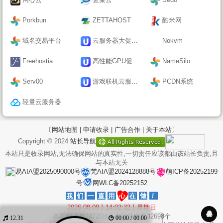
Porkbun
ZETTAHOST
酷米网
域名交易平台
云服务器大促活动
Nokvm
Freehostia
高性能GPU促销活动
NameSilo
Serv00
游戏联机云服务器
PCDN系统
轻量云服务器
〔网站地图 |
申请收录 |
广告合作 |
关于本站〕
Copyright © 2024
站长导航
本站只是收录网站,无法确保网站的真实性,一切责任应该都由该站长负责,且
与本站无关
易AIA盟2025090000号
梵AIA盟2024128888号
萌ICP备20252199
号
网WLC备20252152
2026-08-09丨14:02:33丨星期日
本页阅读量
24720
次 | 本站总IP量
32698
个
12.31
00:00 / 00:00