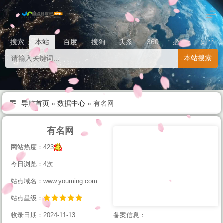
搜索
本站
百度
搜狗
头条
360
必应
知乎
本站搜索
导航首页
»
数据中心
»
有名网
有名网
网站热度：423
今日浏览：4次
站点域名：www.youming.com
站点星级：
收录日期：2024-11-13
备案信息：