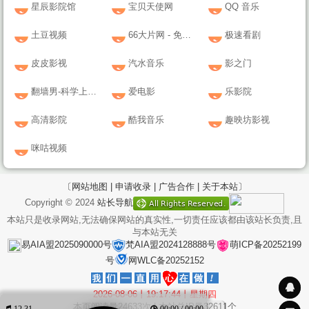
星辰影院馆
宝贝天使网
QQ 音乐
土豆视频
66大片网 - 免费在线观看最新电影！
极速看剧
皮皮影视
汽水音乐
影之门
翻墙男-科学上网之家
爱电影
乐影院
高清影院
酷我音乐
趣映坊影视
咪咕视频
〔网站地图 |
申请收录 |
广告合作 |
关于本站〕
Copyright © 2024
站长导航
本站只是收录网站,无法确保网站的真实性,一切责任应该都由该站长负责,且
与本站无关
易AIA盟2025090000号
梵AIA盟2024128888号
萌ICP备20252199
号
网WLC备20252152
2026-08-06丨19:17:44丨星期四
本页阅读量
24633
次 | 本站总IP量
32611
个