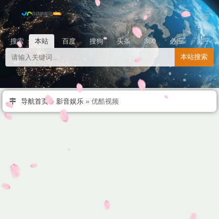
搜索
本站
百度
搜狗
头条
360
必应
知乎
本站搜索
导航首页
»
影音娱乐
»
优酷视频